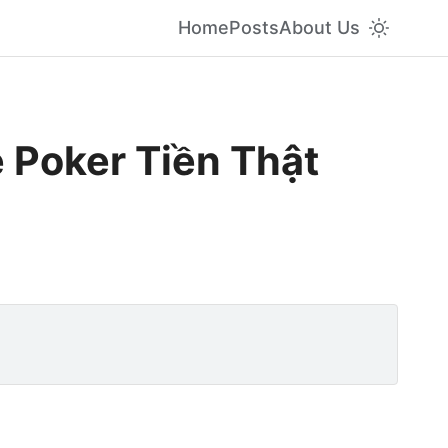
Home
Posts
About Us
 Poker Tiền Thật