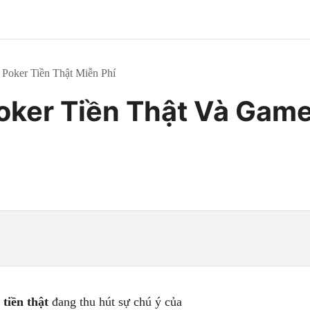
Poker Tiền Thật Miễn Phí
ker Tiền Thật Và Game
tiền thật
đang thu hút sự chú ý của