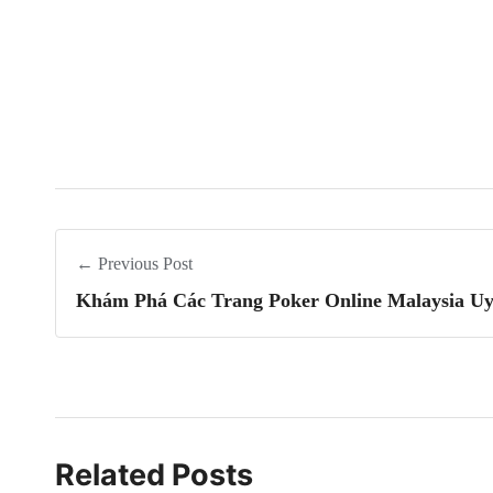
← Previous Post
Khám Phá Các Trang Poker Online Malaysia Uy
Related Posts