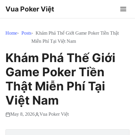
Vua Poker Việt
Home
Posts
Khám Phá Thế Giới Game Poker Tiền Thật
Miễn Phí Tại Việt Nam
Khám Phá Thế Giới
Game Poker Tiền
Thật Miễn Phí Tại
Việt Nam
May 8, 2026
Vua Poker Việt