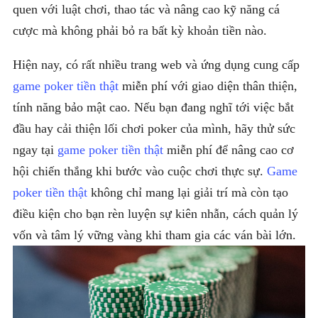
quen với luật chơi, thao tác và nâng cao kỹ năng cá
cược mà không phải bỏ ra bất kỳ khoản tiền nào.
Hiện nay, có rất nhiều trang web và ứng dụng cung cấp
game poker tiền thật
miễn phí với giao diện thân thiện,
tính năng bảo mật cao. Nếu bạn đang nghĩ tới việc bắt
đầu hay cải thiện lối chơi poker của mình, hãy thử sức
ngay tại
game poker tiền thật
miễn phí để nâng cao cơ
hội chiến thắng khi bước vào cuộc chơi thực sự.
Game
poker tiền thật
không chỉ mang lại giải trí mà còn tạo
điều kiện cho bạn rèn luyện sự kiên nhẫn, cách quản lý
vốn và tâm lý vững vàng khi tham gia các ván bài lớn.