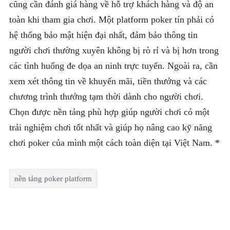
cũng cần đánh giá hàng về hỗ trợ khách hàng và độ an
toàn khi tham gia chơi. Một platform poker tín phải có
hệ thống bảo mật hiện đại nhất, đảm bảo thông tin
người chơi thường xuyên không bị rò rỉ và bị hơn trong
các tình huống đe dọa an ninh trực tuyến. Ngoài ra, cần
xem xét thông tin về khuyến mãi, tiền thưởng và các
chương trình thưởng tạm thời dành cho người chơi.
Chọn được nền tảng phù hợp giúp người chơi có một
trải nghiệm chơi tốt nhất và giúp họ nâng cao kỹ năng
chơi poker của mình một cách toàn diện tại Việt Nam. *
nền tảng poker platform