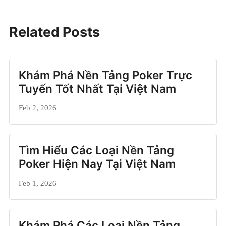
Related Posts
Khám Phá Nền Tảng Poker Trực
Tuyến Tốt Nhất Tại Việt Nam
Feb 2, 2026
Tìm Hiểu Các Loại Nền Tảng
Poker Hiện Nay Tại Việt Nam
Feb 1, 2026
Khám Phá Các Loại Nền Tảng